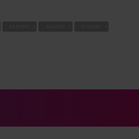
8/13(THU)
8/14(FRI)
8/15(SAT)